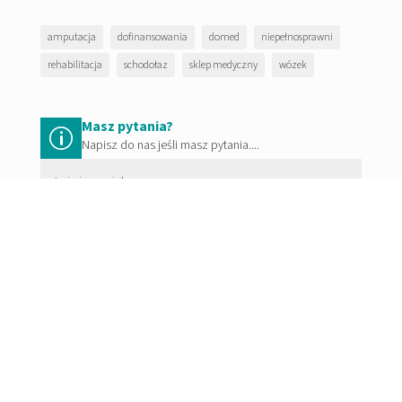
amputacja
dofinansowania
domed
niepełnosprawni
rehabilitacja
schodołaz
sklep medyczny
wózek
Masz pytania?
p
Napisz do nas jeśli masz pytania....