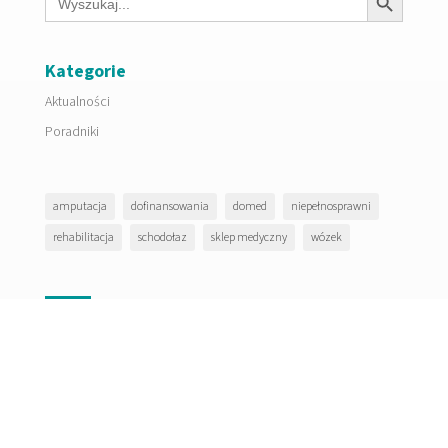
for:
Kategorie
Aktualności
Poradniki
amputacja
dofinansowania
domed
niepełnosprawni
rehabilitacja
schodołaz
sklep medyczny
wózek
Masz pytania?
p
Napisz do nas jeśli masz pytania....