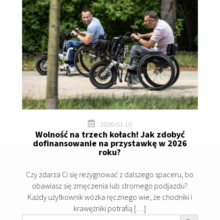

2026-03-10
Wolność na trzech kołach! Jak zdobyć
dofinansowanie na przystawkę w 2026
roku?
Czy zdarza Ci się rezygnować z dalszego spaceru, bo
obawiasz się zmęczenia lub stromego podjazdu?
Każdy użytkownik wózka ręcznego wie, że chodniki i
krawężniki potrafią […]
Search Button
Search