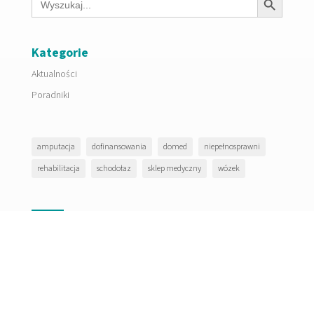
for:
Kategorie
Aktualności
Poradniki
amputacja
dofinansowania
domed
niepełnosprawni
rehabilitacja
schodołaz
sklep medyczny
wózek
Masz pytania?
p
Napisz do nas jeśli masz pytania....