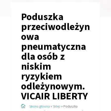
Poduszka
przeciwodleżyn
owa
pneumatyczna
dla osób z
niskim
ryzykiem
odleżynowym.
VICAIR LIBERTY

Strona główna
»
Sklep
»
Poduszka