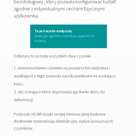
bezobsługowy , który pozwala konfigurować kształt
zgodnie z indywidualnymi cechami fizycznymi
użytkownika.
To jest wyrób medyczny.
Używaj go zgodnie z instrukcją używania lub
etykietą.
Odleżyny to przede wszystkim dwa czynniki:
nierównomierne ciśnienie na powierzchni siedzenia i
wynikające z tego powodu naciski punktowe na wystające
kości.
siły ścinające które doprowadzają tkanki skóry do
deformacji.
Poduszki VICAIR dzięki swojej innowacyjnej budowie
doskonale minimalizują destrukcyjny wpływ powyższych
czynników.