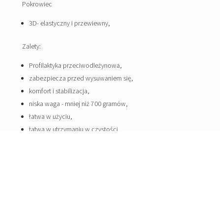
Pokrowiec
3D- elastyczny i przewiewny,
Zalety:
Profilaktyka przeciwodleżynowa,
zabezpiecza przed wysuwaniem się,
komfort i stabilizacja,
niska waga - mniej niż 700 gramów,
łatwa w użyciu,
łatwa w utrzymaniu w czystości,
duża trwałość,
wytrzymałość do 150 kg.
Rozmiary poduszek:
szerokość x głębokość
40cmx40cm