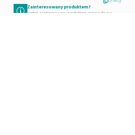
Ortezy

Zainteresowany produktem?
p
Jesteś zainteresowany produktem, napisz do nas.
Wyślij zapytanie
=
7 + 1