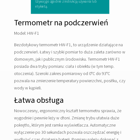
Używaj go zgodnie z instrukcją używania lub
etykietą.
Termometr na podczerwień
Model: HW-F1
Bezdotykowy termometr HW-F1, to urządzenie działające na
podczerwień. Łatwy i szybki pomiar to duża zaleta zarówno w
domowym, jak i publicznym środowisku. Termometr HW-F1
posiada dwa tryby pomiaru: ciała i obiektu (w tym temp.
otoczenia). Szeroki zakres pomiarowy od 0°C do 93°C
pozwala na zmierzenie temperatury powierzchni, posiłku, czy
wody w kąpieli.
Łatwa obsługa
Nowoczesny, ergonomiczny kształt termometru sprawia, że
wygodnie i pewnie leży w dłoni. Zmianę trybu ułatwia duże
pokrętło, którym jest ramka wyświetlacza. Automatyczne
wyłączenie po 30 sekundach pozwala oszczędzać energię i
wydłużyć czas działania baterii. Pomiaru należy dokonać z