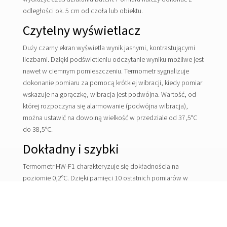
odległości ok. 5 cm od czoła lub obiektu.
Czytelny wyświetlacz
Duży czarny ekran wyświetla wynik jasnymi, kontrastującymi
liczbami. Dzięki podświetleniu odczytanie wyniku możliwe jest
nawet w ciemnym pomieszczeniu. Termometr sygnalizuje
dokonanie pomiaru za pomocą krótkiej wibracji, kiedy pomiar
wskazuje na gorączkę, wibracja jest podwójna. Wartość, od
której rozpoczyna się alarmowanie (podwójna wibracja),
można ustawić na dowolną wielkość w przedziale od 37,5°C
do 38,5°C.
Dokładny i szybki
Termometr HW-F1 charakteryzuje się dokładnością na
poziomie 0,2°C. Dzięki pamięci 10 ostatnich pomiarów w
prosty sposób można sprawdzić poprzednie pomiary oraz
monitorować stan pacjenta w ciągu dnia. Wyniki można
odczytać w skali Fahrenheita oraz Celsjusza. Błyskawiczny
pomiar w ciągu 1 sekundy pozwoli na sprawdzenie