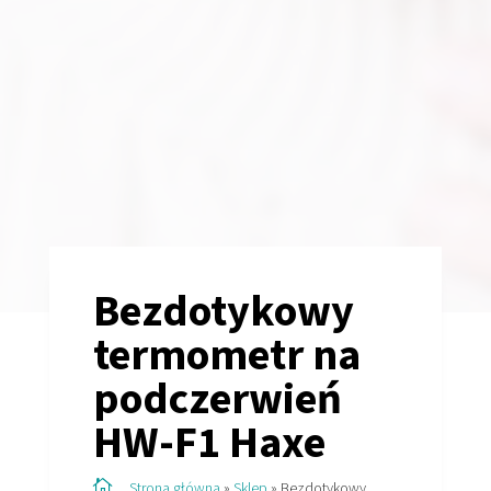
Bezdotykowy
termometr na
podczerwień
HW-F1 Haxe

Strona główna
»
Sklep
»
Bezdotykowy